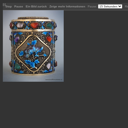
[-]
Stop
Pause
Ein Bild zurück
Zeige mehr Informationen
Pause:
Ric