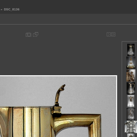
»
DSC_8136