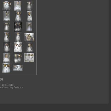
36
m: 18.01.2010
he Claret Jug Collector