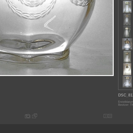
DSC_81
Erstelldatu
Besitzer: T