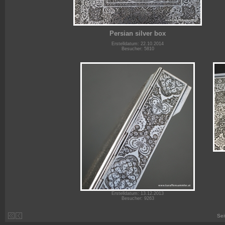
Persian silver box
Erstelldatum: 22.10.2014
Besucher: 5810
Erstelldatum: 13.12.2013
Besucher: 9263
Sei