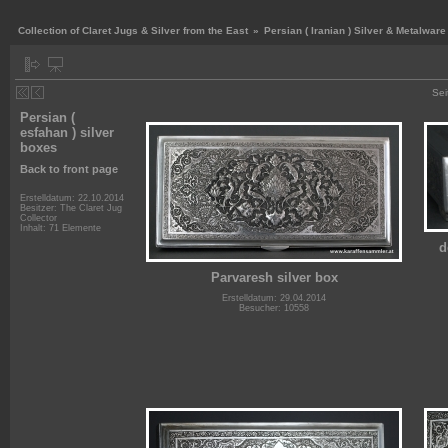
Collection of Claret Jugs & Silver from the East
»
Persian ( Iranian ) Silver & Metalware
Sei
Persian (
esfahan ) silver
boxes
Back to front page
Erstelldatum: 22.10.2014
Besitzer: The Claret Jug
Collector
Inhalt: 71 Elemente
d
Parvaresh silver box
Erstelldatum: 29.04.2014
Besucher: 10558